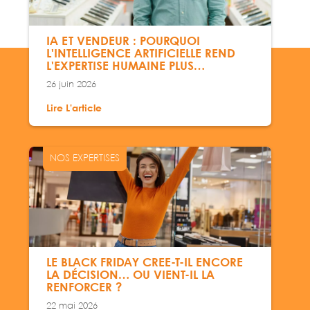
IA ET VENDEUR : POURQUOI
L'INTELLIGENCE ARTIFICIELLE REND
L'EXPERTISE HUMAINE PLUS
IMPACTANTE
26 juin 2026
Lire L'article
NOS EXPERTISES
LE BLACK FRIDAY CRÉE-T-IL ENCORE
LA DÉCISION… OU VIENT-IL LA
RENFORCER ?
22 mai 2026