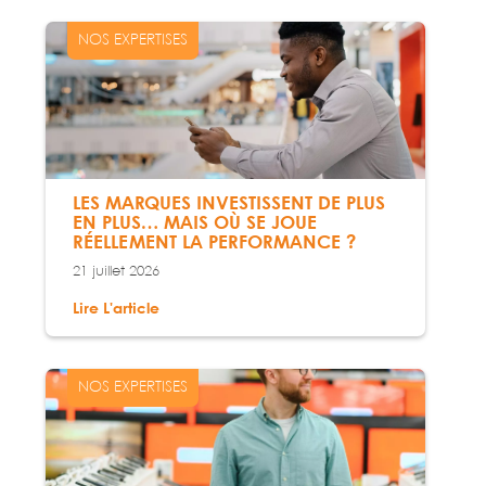
NOS EXPERTISES
LES MARQUES INVESTISSENT DE PLUS
EN PLUS… MAIS OÙ SE JOUE
RÉELLEMENT LA PERFORMANCE ?
21 juillet 2026
Lire L'article
NOS EXPERTISES