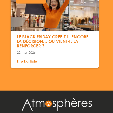
LE BLACK FRIDAY CRÉE-T-IL ENCORE
LA DÉCISION… OU VIENT-IL LA
RENFORCER ?
22 mai 2026
Lire L'article